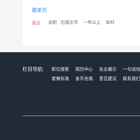
跟单员
/
全职
/
石家庄市
/
一年以上
/
本科
面议
栏目导航:
职位搜索
简历中心
名企展示
一句话
套餐标准
金币充值
意见建议
联系我