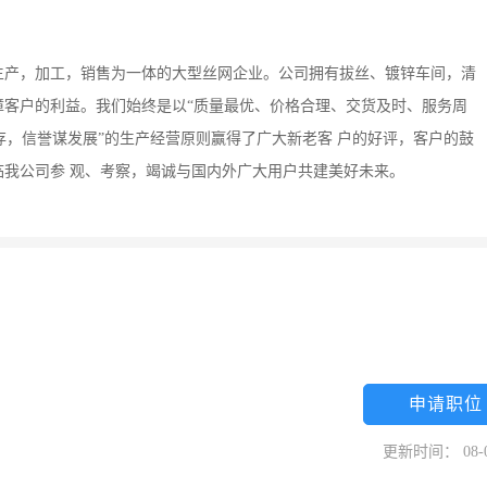
集生产，加工，销售为一体的大型丝网企业。公司拥有拔丝、镀锌车间，清
障客户的利益。我们始终是以“质量最优、价格合理、交货及时、服务周
存，信誉谋发展”的生产经营原则赢得了广大新老客 户的好评，客户的鼓
我公司参 观、考察，竭诚与国内外广大用户共建美好未来。
申请职位
更新时间： 08-